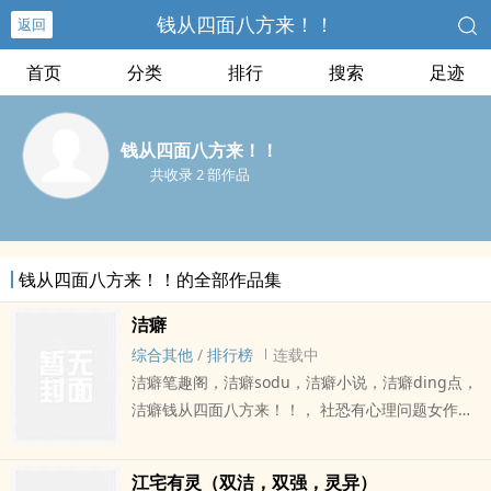
钱从四面八方来！！
返回
首页
分类
排行
搜索
足迹
钱从四面八方来！！
共收录 2 部作品
钱从四面八方来！！的全部作品集
洁癖
综合其他
/
排行榜
连载中
洁癖笔趣阁，洁癖sodu，洁癖小说，洁癖ding点，
洁癖钱从四面八方来！！， 社恐有心理问题女作家
vs温柔nuan男心理医生叶竺vs穆立烁小时候的yin
影会伴人一生，叶竺记不清自己害怕什么，但她有
江宅有灵（双洁，双强，灵异）