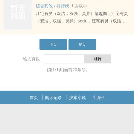
了严重的洁癖，不能徒手碰任何东西，不敢与人接
综合其他
/
排行榜
连载中
chu，哪怕是肌肤。深知自己不能再这样下去，她
江宅有灵（双洁，双强，灵异）笔趣阁，江宅有灵
鼓足勇气来到了一家心理诊所，可里面那位穆医
（双洁，双强，灵异）sodu，江宅有灵（双洁，双
生，温柔ti贴的让她心脏砰砰直tiao，两位又会ca出
强，灵异）小说，江宅有灵（双洁，双强，灵异）
怎么样的火花呢？又是否可以治疗好心理xing的洁
ding点，江宅有灵（双洁，双强，灵异）钱从四面
癖呢？主剧情，H应该不多
八方来！！， xing子淡，有时候一genjin，感情迟
下页
尾页
钝的灵VSzuo事认真，有责任感，敢zuo敢当的刑警
队长慕容涟VS江尧慕容涟救了江尧一条命，江尧yin
输入页数
差yang错帮她解开了几百年的封印。她想搞清楚一
(第
1
/
1
页)当前
20
条/页
个普通人为何能解开封印，为何能看到她。遂强迫
与江尧定下契约，想掌控他这一生。不曾想中间出
了点差错…之后发生的事情，危险，都是她没料到
的，不过没关系，她很强，她可以保护他，谁让他
首页
阅读记录
搜索小说
顶部
是她的人呢？ding多是要收一些“保护费”罢了。感
情是什么时候变调的？她不知dao，只是明白了两
人之间的渊源…原来他们早就…双洁，双强，可以说
是shuang文，有一些案件逻辑不通可能是我没想
到，大家不要过于深思（努力写得符合逻辑）后面