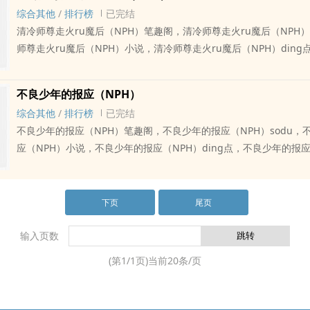
shenti，并用裹xiong布狠狠的缠绕着自己的shenti，不让任何人
综合其他
/
排行榜
已完结
可在一次闭关修炼时，他被心魔刺激到走火ru魔后，他的秘密暴lou
清冷师尊走火ru魔后（NPH）笔趣阁，清冷师尊走火ru魔后（NPH）
从此一发不可收拾，这些徒弟们一个个围了上来，将guntang又non
师尊走火ru魔后（NPH）小说，清冷师尊走火ru魔后（NPH）din
数倾泻jin心ai的师尊shenti里，直到他习惯，直至享受上瘾，最后乃至
走火ru魔后（NPH）nai茶不加糖， 双xing文 清冷淡漠的高贵仙君白箫一直有个苦
也走心文，男主们全chu。 强制doi，不nue心，师尊是团宠。
守多年，深怕别人发现的秘密。那就是他的shenti和别人不一样。 他厌恶自己的
不良少年的报应（NPH）
shenti，并用裹xiong布狠狠的缠绕着自己的shenti，不让任何人
综合其他
/
排行榜
已完结
可在一次闭关修炼时，他被心魔刺激到走火ru魔后，他的秘密暴lou
不良少年的报应（NPH）笔趣阁，不良少年的报应（NPH）sodu，
从此一发不可收拾，这些徒弟们一个个围了上来，将guntang又non
应（NPH）小说，不良少年的报应（NPH）ding点，不良少年的报应（
数倾泻jin心ai的师尊shenti里，直到他习惯，直至享受上瘾，最后乃至
茶不加糖， NP抹布文 王奕本是被家里宠坏无法无天的二世祖，占着家里有钱为非
也走心文，男主们全chu。 强制doi，不nue心，师尊是团宠。
作歹，是个十足的不良少年。 然而一天，一次意外他遭遇绑架，被买到特殊的地
方。 从此，那个嚣张不可一世的不良少年被彻底调教成一个xingnu
下页
尾页
输入页数
(第
1
/
1
页)当前
20
条/页