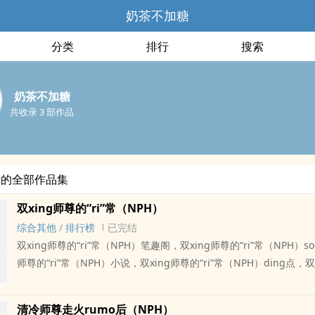
奶茶不加糖
分类
排行
搜索
奶茶不加糖
共收录 3 部作品
糖的全部作品集
双xing师尊的“ri”常（NPH）
综合其他
/
排行榜
已完结
双xing师尊的“ri”常（NPH）笔趣阁，双xing师尊的“ri”常（NPH）so
师尊的“ri”常（NPH）小说，双xing师尊的“ri”常（NPH）ding点，双
的“ri”常（NPH）nai茶不加糖， 双xing文 清冷淡漠的高贵仙君白箫一直有个苦守
多年，深怕别人发现的秘密。那就是他的shenti和别人不一样。 他厌恶自己的
清冷师尊走火rumo后（NPH）