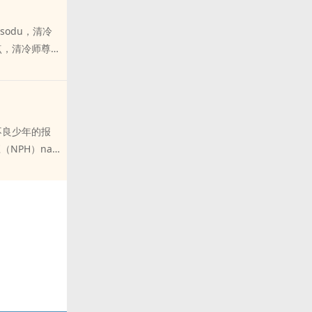
发现他的秘密。
在弟子面前。
sodu，清冷
g烈的ai意尽
g点，清冷师尊
沉沦。 走肾
发现他的秘密。
在弟子面前。
不良少年的报
g烈的ai意尽
NPH）nai
沉沦。 走肾
。