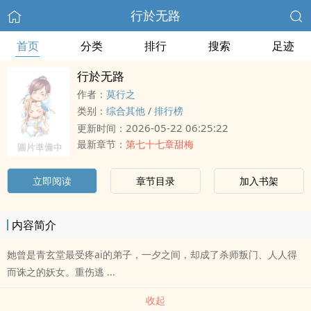
行於无路
首页
分类
排行
搜索
足迹
行於无路
作者：
莫行之
类别：
综合其他
/
排行榜
2026-05-22 06:25:22
更新时间：
最新章节：
第七十七章甜梅
立即阅读
章节目录
加入书架
内容简介
她曾是青玄堂最受疼ai的弟子，一夕之间，却成了杀师叛门、人人得
而诛之的妖女。重伤逃 ...
收起