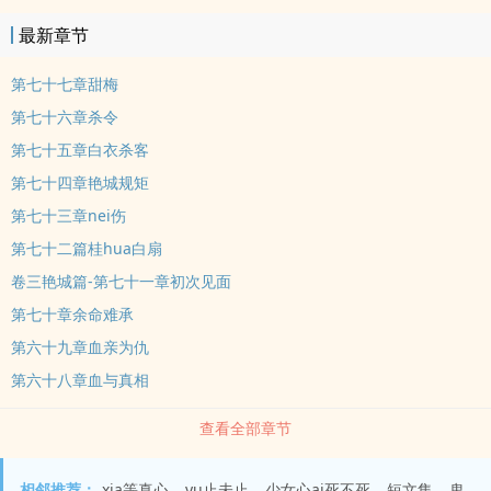
最新章节
第七十七章甜梅
第七十六章杀令
第七十五章白衣杀客
第七十四章艳城规矩
第七十三章nei伤
第七十二篇桂hua白扇
卷三艳城篇-第七十一章初次见面
第七十章余命难承
第六十九章血亲为仇
第六十八章血与真相
查看全部章节
相邻推荐：
xia等真心
yu止未止
少女心ai死不死
短文集
鬼