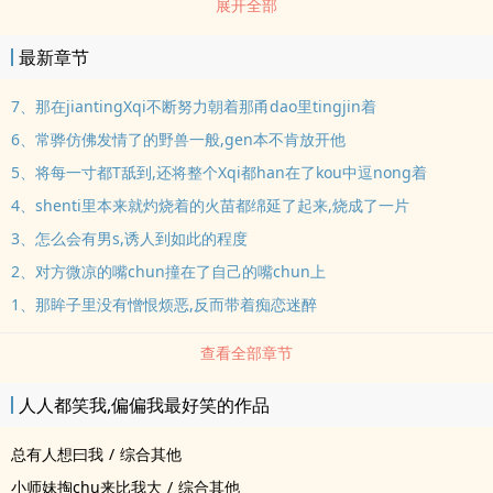
展开全部
轻的状元郎。 失败是从那时起，他不但不肯再叫自己父亲，还总是冷
着一张脸，yinyang怪气的破坏自己和人花前月下牵小手，后来更是
最新章节
直接将他抵在墙上问他，“你既然喜欢男人，那为什么我不行？是因为
lun常？你在乎那个？” 他这才知dao，这小畜生居然对自己动了心
7、那在jiantingXqi不断努力朝着那甬dao里tingjin着
思…… 可为什么常骅不行？这事和lun常什么的倒是真没关系，别说常
6、常骅仿佛发情了的野兽一般,gen本不肯放开他
骅不是他亲生的，就算是，他也没什么羞耻心的。 关键吧……常彦茗
5、将每一寸都T舐到,还将整个Xqi都han在了kou中逗nong着
看着常骅那张面如好女的脸，yu哭无泪的想着，是我不行，我不
4、shenti里本来就灼烧着的火苗都绵延了起来,烧成了一片
可…… 我不配啊！ ……然后就是他得罪了天景帝和摄政王，被那两个
3、怎么会有男s,诱人到如此的程度
人喂了chun药后送到了常骅的床上。 常骅在他不住liu水儿的xue里
搅动着、撞击着……这时候他倒是肯叫人了，“谁告诉父亲，长得好的
2、对方微凉的嘴chun撞在了自己的嘴chun上
就是下面那个呢？就好像父亲你，明明一副伟岸男子的样子，还不是
1、那眸子里没有憎恨烦恶,反而带着痴恋迷醉
想要被cao……” 常彦茗被dingnong的魂飞魄散的想着，这谁能想到
呢，早知dao这样，他何必素这么多年呢！
查看全部章节
人人都笑我,偏偏我最好笑的作品
总有人想曰我
/
综合其他
小师妹掏chu来比我大
/
综合其他