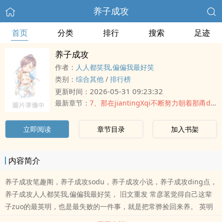
养子成攻
首页
分类
排行
搜索
足迹
养子成攻
作者：
人人都笑我,偏偏我最好笑
类别：
综合其他
/
排行榜
2026-05-31 09:23:32
更新时间：
最新章节：
7、那在jiantingXqi不断努力朝着那甬dao里tingjin着
立即阅读
章节目录
加入书架
内容简介
养子成攻笔趣阁，养子成攻sodu，养子成攻小说，养子成攻ding点，
养子成攻人人都笑我,偏偏我最好笑， 旧文重发 常彦茗觉得自己这辈
子zuo的最英明，也是最失败的一件事，就是把常骅捡回来养。 英明
是因为常骅青出于蓝，十二岁就连中三元，接替自己成为了大玄最年