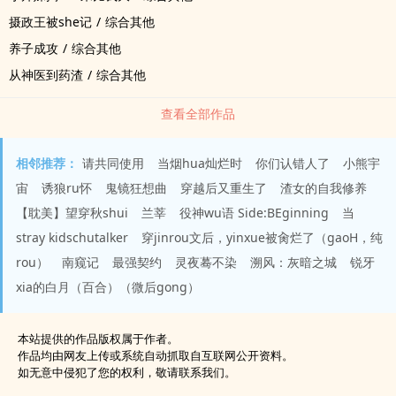
摄政王被she记
/
综合其他
养子成攻
/
综合其他
从神医到药渣
/
综合其他
查看全部作品
相邻推荐：
请共同使用
当烟hua灿烂时
你们认错人了
小熊宇
宙
诱狼ru怀
鬼镜狂想曲
穿越后又重生了
渣女的自我修养
【耽美】望穿秋shui
兰莘
役神wu语 Side:BEginning
当
stray kidschutalker
穿jinrou文后，yinxue被肏烂了（gaoH，纯
rou）
南窥记
最强契约
灵夜蓦不染
溯风：灰暗之城
锐牙
xia的白月（百合）（微后gong）
本站提供的作品版权属于作者。
作品均由网友上传或系统自动抓取自互联网公开资料。
如无意中侵犯了您的权利，敬请联系我们。