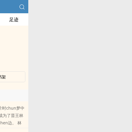
足迹
书架
时chun梦中
底成为了晋王林
en边。 林
在一旁。 昏睡