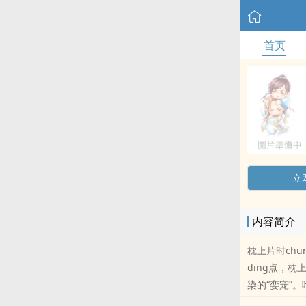
首页
立
内容简介
枕上片时chu
ding点，
染的“娈宠”
染看似把叶映