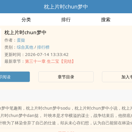
枕上片时chun梦中
分类
排行
搜索
枕上片时chun梦中
作者：
蛋挞
类别：
综合其他
/
排行榜
2026-07-14 13:33:42
更新时间：
最新章节：
第三十一章 生二宝【完结】
即阅读
章节目录
加入
n梦中笔趣阁，枕上片时chun梦中sodu，枕上片时chun梦中小说，枕上片
枕上片时chun梦中dan挞， 叶映本是才华横溢的谋士，战争结束后，他彻
。叶映为了林染舍弃了自己的仕途，却从未心存幻想，认为自己能留在林染sh
捧在手心，可自始至终他都未曾对叶映上心，甚至连叶映生产时都未曾陪