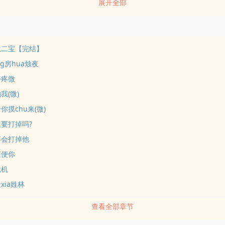
展开全部
于决心离开林染。而后，林染开始了他的漫漫追妻路。
生二宝【完结】
ng房hua烛夜
好疼微
我(微)
你摸chu来(微)
又要打掉吗?
不会打掉他
随便你
危机
xia姓林
查看全部章节