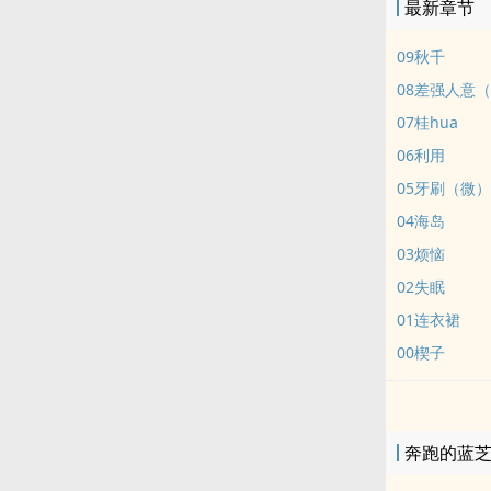
最新章节
09秋千
08差强人意
07桂hua
06利用
05牙刷（微）
04海岛
03烦恼
02失眠
01连衣裙
00楔子
奔跑的蓝