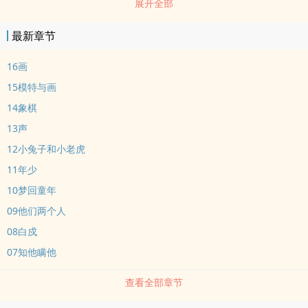
展开全部
年，等他的公主飞回他的羽翼中，她从黑暗中拉过他一把，他是怎么
把她nong丢的？十年后，他三十了，够成熟有本事给她所有，可她归
最新章节
来之时，带风带雨带着利刃，强大到不需要他来保护。———故事纯
属虚构，狗血不狗血不知dao，如有雷同，纯属巧合。———?
16画
15模特与画
14象棋
13声
12小兔子和小老虎
11年少
10梦回童年
09他们两个人
08白戍
07知他瞒他
查看全部章节