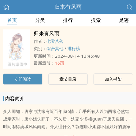
归来有风雨
首页
分类
排行
搜索
足迹
归来有风雨
作者：
七零八落
类别：
综合其他
/
排行榜
2024-08-14 13:45:48
更新时间：
最新章节：
16画
立即阅读
章节目录
加入书架
内容简介
众人周知，唐家与沈家有近百年jiao情，几乎所有人以为两家必然结
成亲家时，唐小姐失踪了，不久后，沈家少爷接guan了唐氏集团，一
时间闹得满城风风雨雨。外人懂什么？就连唐小姐都不懂好好的唐家
怎么没了，早注定的吧，像沈家一样支离破碎。可怜沈少爷苦苦等十