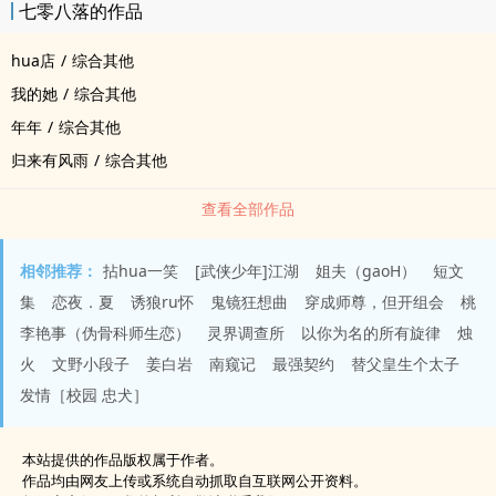
七零八落的作品
hua店
/
综合其他
我的她
/
综合其他
年年
/
综合其他
归来有风雨
/
综合其他
查看全部作品
相邻推荐：
拈hua一笑
[武侠少年]江湖
姐夫（gaoH）
短文
集
恋夜．夏
诱狼ru怀
鬼镜狂想曲
穿成师尊，但开组会
桃
李艳事（伪骨科师生恋）
灵界调查所
以你为名的所有旋律
烛
火
文野小段子
姜白岩
南窥记
最强契约
替父皇生个太子
发情［校园 忠犬］
本站提供的作品版权属于作者。
作品均由网友上传或系统自动抓取自互联网公开资料。