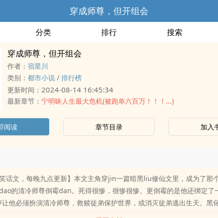
穿成师尊，但开组会
分类
排行
搜索
穿成师尊，但开组会
作者：
宿星川
类别：
都市小说
/
排行榜
2024-08-14 16:45:34
更新时间：
最新章节：
宁明昧人生最大危机(被跑单六百万！！！...)
即阅读
章节目录
加入
笑话文，每晚九点更新】本文主角穿jin一篇暗黑liu修仙文里，成为了那
dao的清冷师尊倒霉dan。死得很惨，很惨很惨。更倒霉的是他还绑定了
u声声让他必须扮演清冷师尊，救赎徒弟保护世界，或消灭徒弟逃出生天。黑化
门。主角对此置若罔闻。他在系统的监视下盯着自己的弟子名录看了一炷