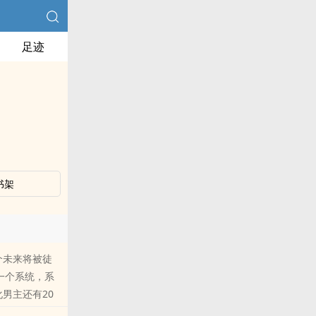
足迹
书架
个未来将被徒
一个系统，系
男主还有20
香的时间……