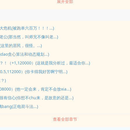
展开全部
组会。然后打开门派藏经阁。然后让所有弟子jin藏经阁里在五年之nei分
提jiao工作报告，每个月jiao一篇综述。每个弟子gen据考评拿奖学金，
主到来还有20年，在这20年时间里炒炒门派附近的地皮，盖点房子，宣
男主一jin师门就背上房贷。然后靠给导师打工还钱。三年时间，主角看完
危机(被跑单六百万！！！...)
，主角创建了本门派学报。十年时间，主角鼓励全修仙界各大门派创办学
公(那当然，叫师兄不像叫老...)
了修仙界有史以来第一本期刊《赛恩斯》。十八年时间，修仙界各大学术
这里的居民，很怪。...)
主角适时推出专利局。在男主ru门后，还狠狠cao控了一场通货膨胀，并
dao贪心算法和动态规划...)
年时间，众人惊恐地发现，只要修仙，使用已
！（+1,120000）(这就是我分析过，最适合你...)
0.5,112000）(你卡得我好苦啊宁明...)
？)
08000）(他一定会来，肯定不会放xia...)
有信心(你想不chu来，是故意的还是...)
bang(正电荷斗法...)
查看全部章节