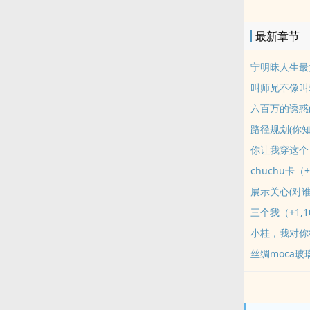
然后决定开个
献，每周组会
最新章节
延毕。距离男
chu，好让
宁明昧人生最大
阁。五年时间
叫师兄不像叫老
间，主角创办
六百万的诱惑(
志层出不穷。
路径规划(你知
场。……两百
你让我穿这个？
chuchu卡（+
展示关心(对谁
三个我（+1,1
小桂，我对你很
丝绸moca玻璃