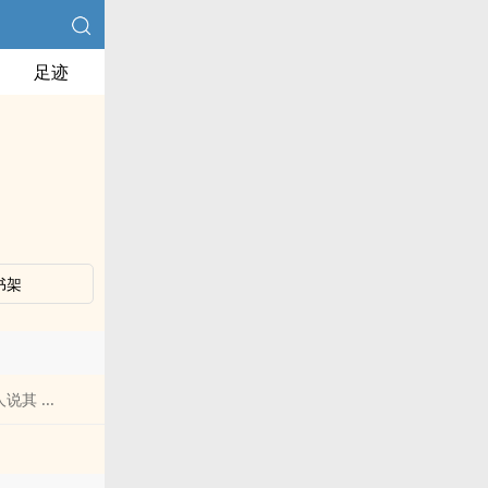
足迹
书架
 ...