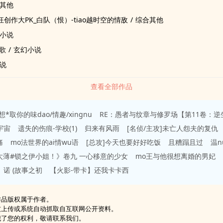
其他
狂创作大PK_白队（恨）-tiao越时空的情敌
/
综合其他
小说
歌
/
玄幻小说
说
查看全部作品
想*取你的味dao/情趣/xingnu
RE：愚者与纹章与修罗场【第11卷：逆
宇宙
遗失的伤痕-学校(1)
归来有风雨
[名侦/主攻]未亡人怨夫的复仇
痛
mo法世界的ai情wu语
[总攻]今天也要好好吃饭
且糟蹋且过
温n
太薄#锁之伊小姐！》卷九 一心移意的少女
mo王与他很想离婚的男妃
诺 (故事之初
【火影-带卡】还我卡卡西
作品版权属于作者。
友上传或系统自动抓取自互联网公开资料。
犯了您的权利，敬请联系我们。