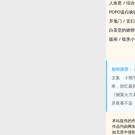
人鱼君
/
综合
POPO蓝白疯
开鬼门
/
玄幻
白圣堂的烧饼
版画
/
耽美小
相邻推荐：
文集
小熊
疼，回忆最
《侧翼火力
灵夜蓦不染
本站提供的
作品均由网
如无意中侵