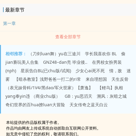
最新章节
第一章
查看全部章节
相邻推荐：
（刀剑luan舞）yu在三途川
学长我喜欢你 BL
偷
jian亵玩美人合集
GNZ48–dan壳 毕业後..
在男校女扮男装
(nph)
星辰告白BL(已chu版/试阅)
少女心ai死不死
情，敌
迷
雾
【暗杀教室】浅野爸爸一打二的ri常
来自理想国
天生反骨
（表兄妹骨科/1V4/黑dao/军火世家）【萧逸】
【鲤乌】执相
yang奉yin违 （商业chu版）
GB：yu恶滔天
溯风：灰暗之城
奇幻世界的百hua撩luan大冒险
天女传奇之蓝天白云
本站提供的作品版权属于作者。
作品均由网友上传或系统自动抓取自互联网公开资料。
如无意中侵犯了您的权利，敬请联系我们。