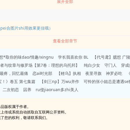
展开全部
B（pei合图片shi用效果更佳哦）
查看全部章节
想*取你的味dao/情趣/xingnu
学长我喜欢你 BL
【代号鸢】臆想 广陵
愚者与纹章与修罗场【第7卷：理想的乌托邦】
纯白少女
守门人
穿成
n最疼，回忆最痛
恋ai时光部
【鲤乌】执相
夜里寻旗
神罗必吃
宝！》卷五 第七集篇
【剑三np】万wu并作
可怜的张小姐总是遭遇se狼
二次初恋
囚养
ru侵jiaoruan多zhi美人
作品版权属于作者。
友上传或系统自动抓取自互联网公开资料。
犯了您的权利，敬请联系我们。