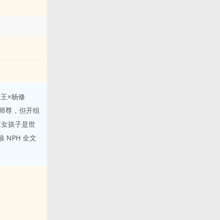
王×杨修
师尊，但开组
《女孩子是世
 NPH 全文