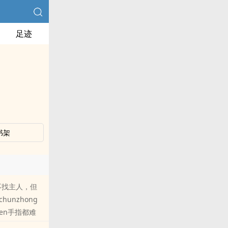
足迹
书架
来不找主人，但
unzhong
gen手指都难