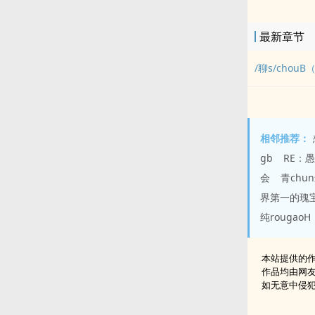
最新章节
/聊s/chou
相邻推荐：
gb
RE：
会
青chu
界第一的瑰
纯rougaoH
本站提供的
作品均由网
如无意中侵