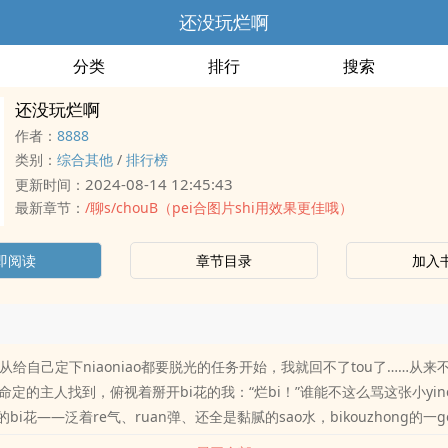
还没玩烂啊
分类
排行
搜索
还没玩烂啊
作者：
8888
类别：
综合其他
/
排行榜
2024-08-14 12:45:43
更新时间：
最新章节：
/聊s/chouB（pei合图片shi用效果更佳哦）
即阅读
章节目录
加入
，从给自己定下niaoniao都要脱光的任务开始，我就回不了tou了……从
定的主人找到，俯视着掰开bi花的我：“烂bi！”谁能不这么骂这张小yinch
n的bi花——泛着re气、ruan弹、还全是黏腻的sao水，bikouzhong的一
ei烂bichun的包裹下，是chu女mo。