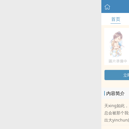
首页
立
内容简介
天xing如此
总会被那个我命
出大yinchu
jin。没错，f